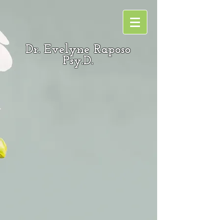
Dr. Evelyne Raposo
Psy.D.