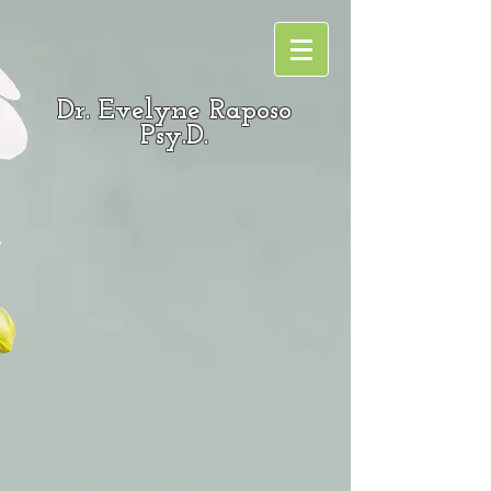
Dr. Evelyne Raposo
Psy.D.